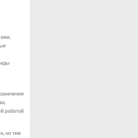
тажи,
ные
виды
граничения
ка,
ей работой.
х, но тем