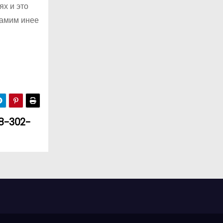
ях и это
самим инее
8-302-