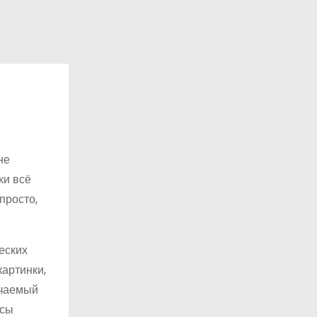
не
ки всё
просто,
еских
картинки,
нчаемый
нсы