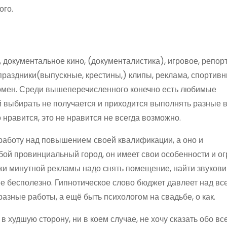
ого.
 документальное кино, (документалистика), игровое, репор
праздники(выпускные, крестины,) клипы, реклама, спортив
громен. Среди вышеперечисленного конечно есть любимые
й выбирать не получается и приходится выполнять разные 
о нравится, это не нравится не всегда возможно.
 работу над повышением своей квалификации, а оно и
юбой провинциальный город, он имеет свои особенности и о
мки минутной рекламы надо снять помещение, найти звукови
чее бесполезно. Гипнотическое слово бюджет давлеет над вс
зные работы, а ещё быть психологом на свадьбе, о как.
 худшую сторону, ни в коем случае, не хочу сказать обо все