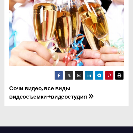
о
м
у
Сочи видео, все виды
Н
видеосъёмки+видеостудия
а
в
и