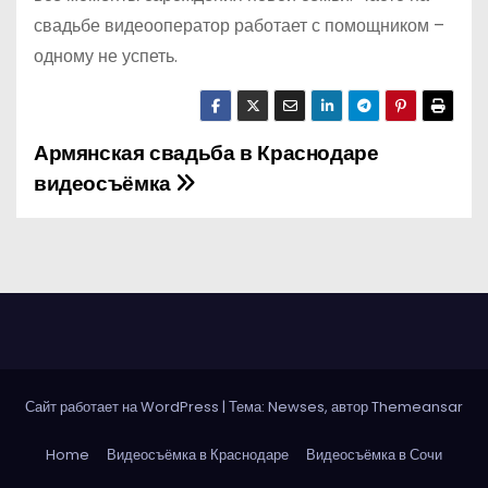
свадьбе видеооператор работает с помощником –
одному не успеть.
Армянская свадьба в Краснодаре
Н
видеосъёмка
а
в
и
г
а
Сайт работает на WordPress
|
Тема: Newses, автор
Themeansar
ц
Home
Видеосъёмка в Краснодаре
Видеосъёмка в Сочи
и