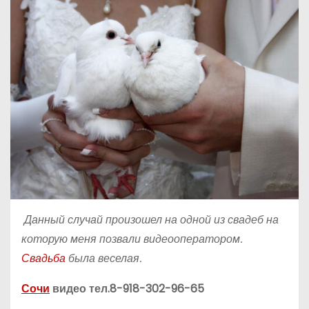
о
м
у
Данный случай произошел на одной из свадеб на
которую меня позвали видеооператором.
Свадьба
была веселая.
Сочи
видео тел.8-918-302-96-65