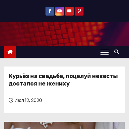
П
е
р
е
й
т
и
к
с
Курьёз на свадьбе, поцелуй невесты
о
достался не жениху
д
е
р
Июл 12, 2020
ж
и
м