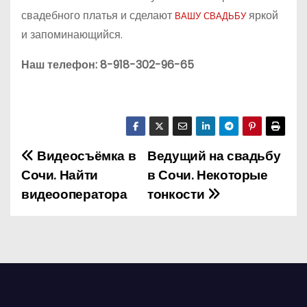
свадебного платья и сделают
яркой
ВАШУ СВАДЬБУ
и запоминающийся.
Наш телефон: 8-918-302-96-65
Видеосъёмка в
Ведущий на свадьбу
Н
Сочи. Найти
в Сочи. Некоторые
а
видеооператора
тонкости
в
и
г
а