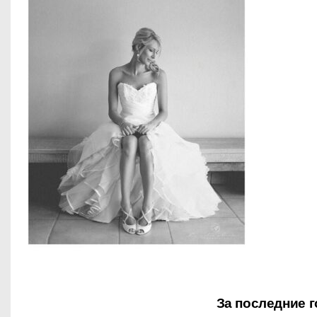
о
м
у
За последние 
Н