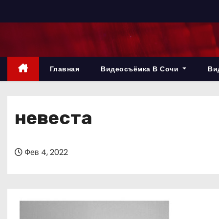
П
е
р
е
й
Главная
Видеосъёмка В Сочи
Ви
т
и
к
невеста
с
о
д
Фев 4, 2022
е
р
ж
и
м