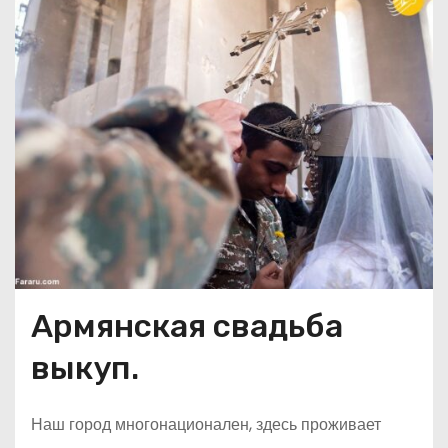
о
м
у
Армянская свадьба
выкуп.
Наш город многонационален, здесь проживает