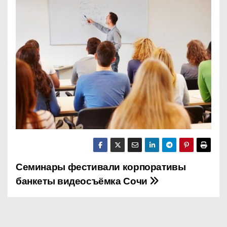
о
м
у
Семинары фестивали корпоративы
Н
банкеты видеосъёмка Сочи
а
в