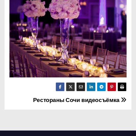
о
м
у
Рестораны Сочи видеосъёмка
Н
а
в