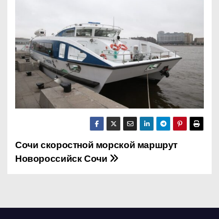
о
м
у
Сочи скоростной морской маршрут
Н
Новороссийск Сочи
а
в
и