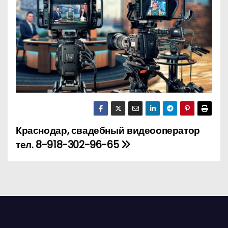
о
м
у
Краснодар, свадебный видеооператор
Н
тел. 8-918-302-96-65
а
в
и
г