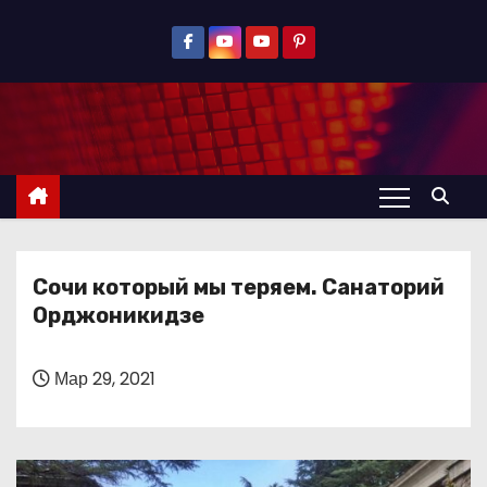
П
е
р
е
й
т
и
к
с
Сочи который мы теряем. Санаторий
о
Орджоникидзе
д
е
р
Мар 29, 2021
ж
и
м