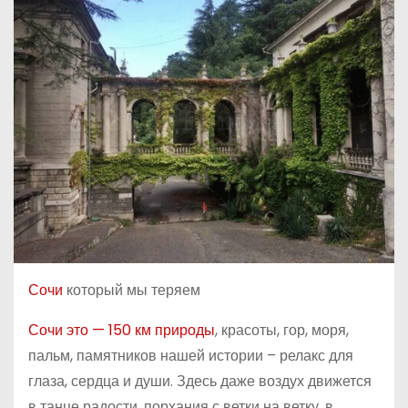
о
м
у
Сочи
который мы теряем
Сочи это — 150 км природы
, красоты, гор, моря,
пальм, памятников нашей истории – релакс для
глаза, сердца и души. Здесь даже воздух движется
в танце радости, порхания с ветки на ветку, в