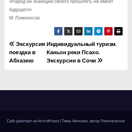
«Народ не знающий своего прошлого, не имеет
будущего»
М. Ломоносов
Экскурсия
Индивидуальный туризм.
Н
поездка в
Каньон реки Псахо.
а
Абхазию
Экскурсии в Сочи
в
и
г
а
ц
Сайт работает на WordPress
|
Тема: Newses, автор
Themeansar