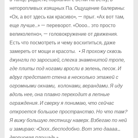
неторопливых изящных Па. Ощущение балерины:
«Ох, а вот здесь как красиво», — прыг. «Ах вот там,
еще лучше…» — переворот. «Оооо… это просто
великолепно», — головокружение от движения.
Есть что посмотреть и чему восхититься, даже
замереть от мощи и красоты.
• Я прохожу сквозь
джунгли по заросшей, слегка знаменитой тропе,
где плиты под ногами вросли в зелень, песок. И
вдруг предстает стена в несколько этажей с
огромными окнами,
колонами, верандами. Я иду
вдоль нее, она плавно переходит в лепные
ограждения. И сверху я понимаю, что сейчас
откроется большое пространство. Но что там?
Я вижу большую лестницу
наверх. Взбегаю по ней
и замираю: «Оххх…бесподобно. Вот это даааа…
дворцовая площадь».