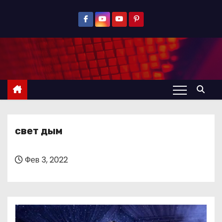
П
е
р
е
й
т
и
к
с
свет дым
о
д
е
Фев 3, 2022
р
ж
и
м