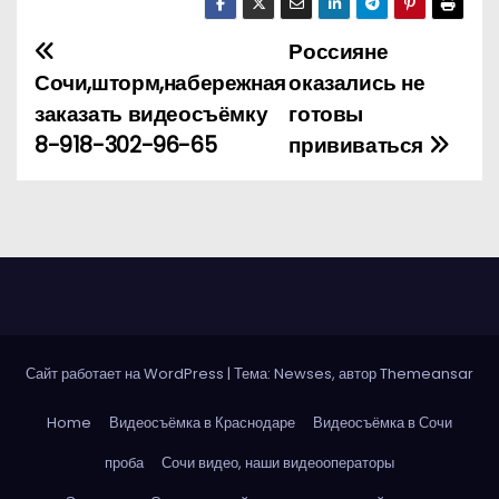
Россияне
Н
Сочи,шторм,набережная
оказались не
а
заказать видеосъёмку
готовы
8-918-302-96-65
прививаться
в
и
г
а
ц
Сайт работает на WordPress
|
Тема: Newses, автор
Themeansar
и
Home
Видеосъёмка в Краснодаре
Видеосъёмка в Сочи
я
проба
Сочи видео, наши видеооператоры
п