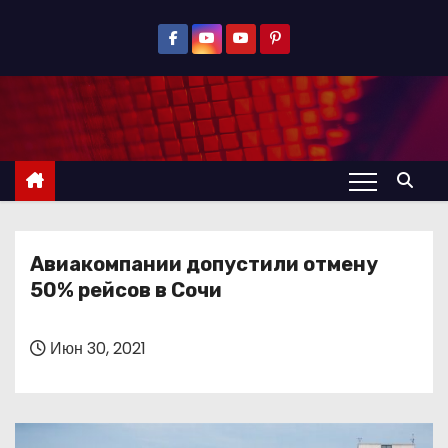
П
е
р
е
й
т
и
к
с
Авиакомпании допустили отмену
о
50% рейсов в Сочи
д
е
р
Июн 30, 2021
ж
и
м