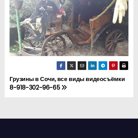
о
м
у
Грузины в Сочи, все виды видеосъёмки
Н
8-918-302-96-65
а
в
и
г