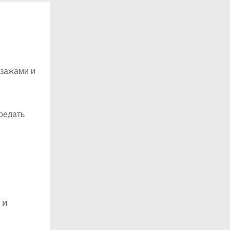
йзажами и
редать
я
 и