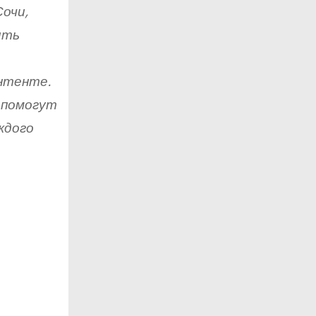
очи,
ить
онтенте.
 помогут
ждого