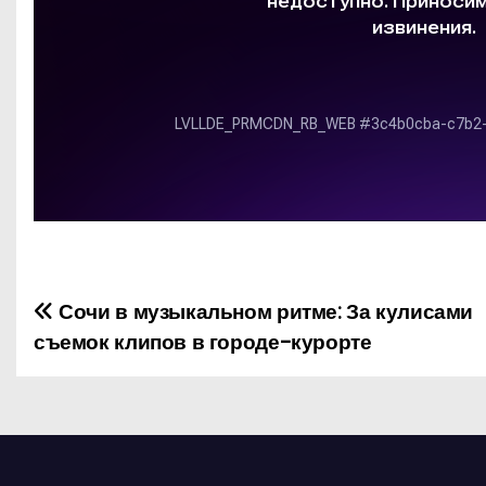
Сочи в музыкальном ритме: За кулисами
Н
съемок клипов в городе-курорте
а
в
и