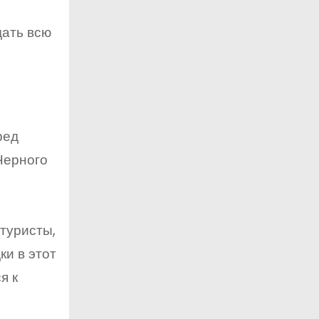
дать всю
ред
Черного
 туристы,
ки в этот
я к