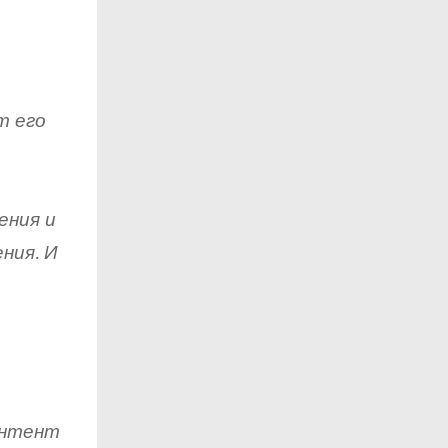
т его
ения и
ния. И
онтент