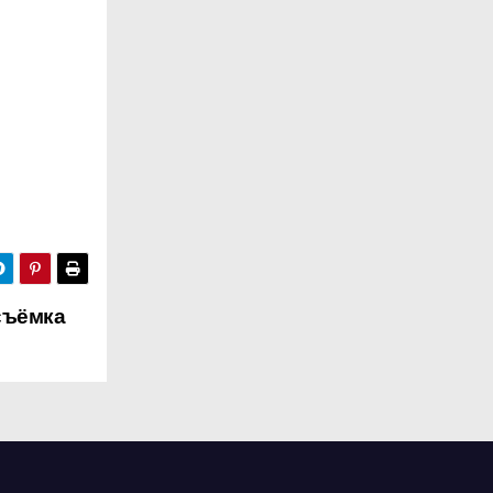
съёмка