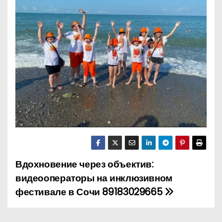
о
м
у
Вдохновение через объектив:
Н
видеооператоры на инклюзивном
а
фестивале в Сочи 89183029665
в