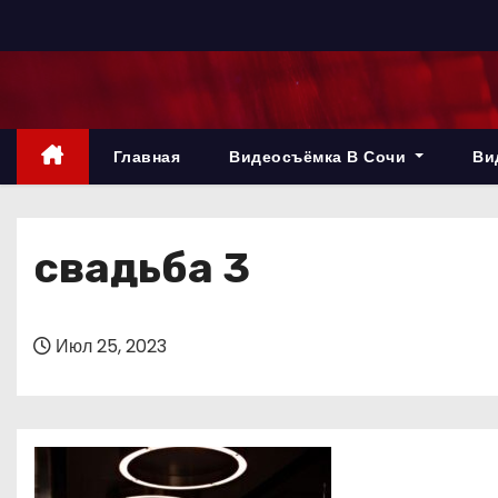
П
е
р
е
й
Главная
Видеосъёмка В Сочи
Ви
т
и
к
свадьба 3
с
о
д
Июл 25, 2023
е
р
ж
и
м