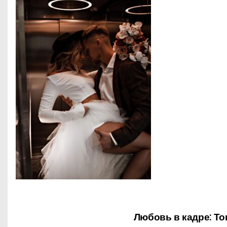
о
м
у
Любовь в кадре: Т
Н