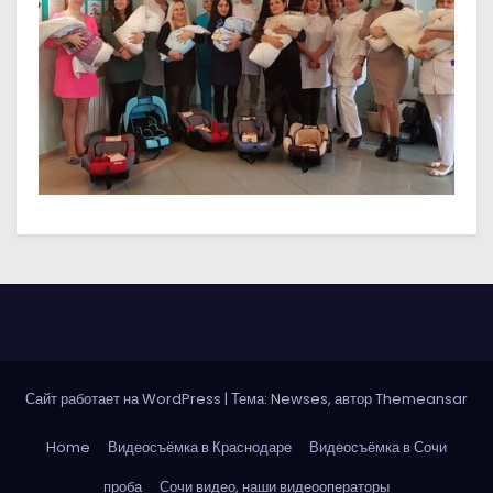
о
м
у
Сайт работает на WordPress
|
Тема: Newses, автор
Themeansar
Home
Видеосъёмка в Краснодаре
Видеосъёмка в Сочи
проба
Сочи видео, наши видеооператоры