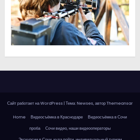
о
м
у
Сайт работает на WordPress
|
Тема: Newses, автор
Themeansar
Home
Видеосъёмка в Краснодаре
Видеосъёмка в Сочи
проба
Сочи видео, наши видеооператоры
Экскурсии в Сочи, куда пойти, индивидуальный туризм