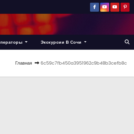
операторы
Экскурсии В Сочи
Главная
6c59c7fb450a3951962c9b48b3cefb8c