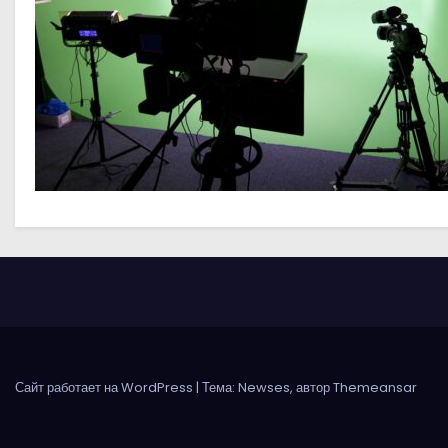
о
м
у
Сайт работает на WordPress
|
Тема: Newses, автор
Themeansar