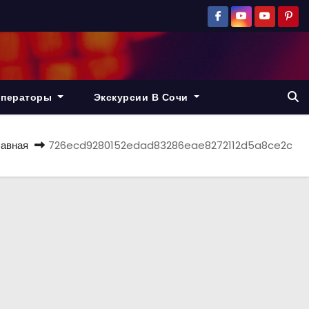
операторы
Экскурсии В Сочи
лавная
726ecd9280152edad83286eae8272112d5a8ce2c