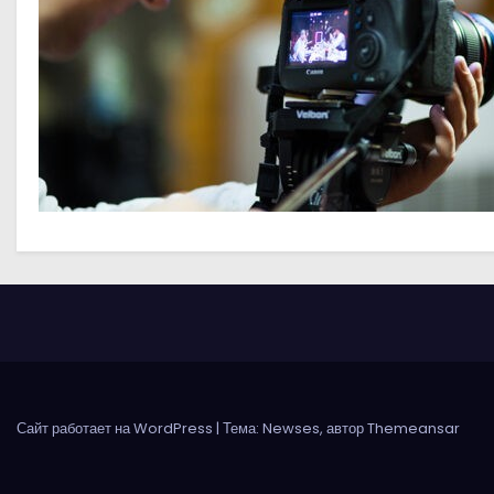
о
м
у
Сайт работает на WordPress
|
Тема: Newses, автор
Themeansar