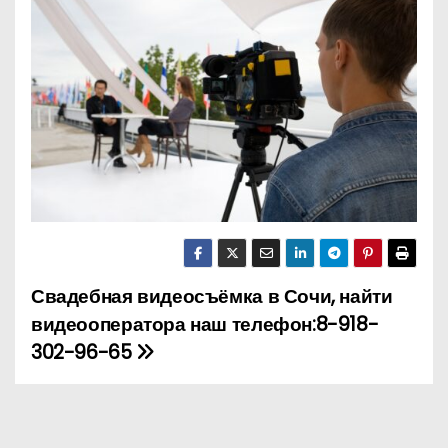
о
м
у
Свадебная видеосъёмка в Сочи, найти
Н
видеооператора наш телефон:8-918-
а
302-96-65
в
и