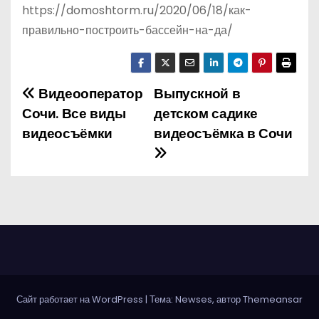
https://domoshtorm.ru/2020/06/18/как-
правильно-построить-бассейн-на-да/
Видеооператор
Выпускной в
Н
Сочи. Все виды
детском садике
а
видеосъёмки
видеосъёмка в Сочи
в
и
г
а
ц
Сайт работает на WordPress
|
Тема: Newses, автор
Themeansar
и