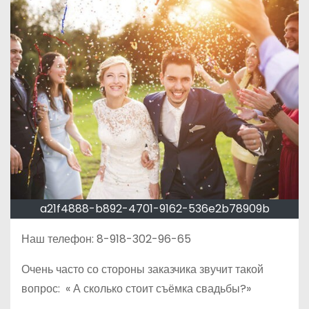
о
м
у
a21f4888-b892-4701-9162-536e2b78909b
Наш телефон: 8-918-302-96-65
Очень часто со стороны заказчика звучит такой
вопрос: « А сколько стоит съёмка свадьбы?»