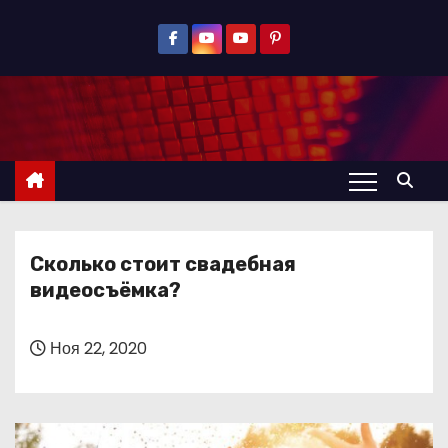
П
е
р
е
й
т
и
к
с
Сколько стоит свадебная
о
видеосъёмка?
д
е
р
Ноя 22, 2020
ж
и
м