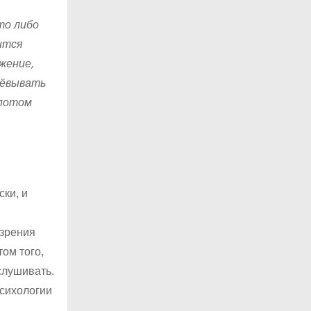
то либо
ится
жение,
оёвывать
 потом
ски, и
ззрения
ом того,
слушивать.
психологии