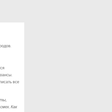
родов.
тся
юансы.
писать все
сты,
смех. Как