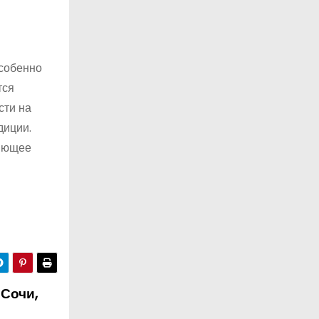
особенно
тся
сти на
диции.
няющее
 Сочи,