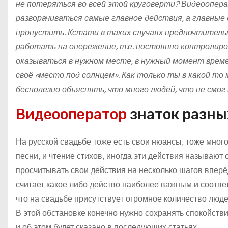
не потеряться во всей этой круговерти? Видеоопера
разворачиваться самые главное действия, а главные 
пропустить. Кстати в таких случаях предпочтитель
работать на опережение, т.е. постоянно контролиро
оказываться в нужном месте, в нужный момент врем
своё «место под солнцем». Как только ты в какой то
бесполезно объяснять, что много людей, что не смог 
Видеооператор
знаток разны
На русской свадьбе тоже есть свои нюансы, тоже много
песни, и чтение стихов, иногда эти действия называют
просчитывать свои действия на несколько шагов вперё
считает какое либо действо наиболее важным и соотве
что на свадьбе присутствует огромное количество люд
В этой обстановке конечно нужно сохранять спокойств
и об этом будет сказано в последующих статьях.