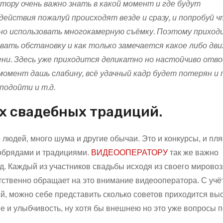
тору очень важно знать в какой момент и где будут
действия пожалуй происходят везде и сразу, и попробуй ч
но использовать многокамерную съёмку. Поэтому приход
вать обстановку и как только замечается какое либо дви
ени. Здесь уже приходится деликатно но настойчиво отв
 момент дашь слабину, всё удачный кадр будет потерян и
подойти и т.д.
х свадебных традиций.
 людей, много шума и другие обычаи. Это и конкурсы, и пля
 обрядами и традициями.
ВИДЕООПЕРАТОРУ
так же важно
д. Каждый из участников свадьбы исходя из своего мирово
тственно обращает на это внимание видеооператора. С учёт
ей, можно себе представить сколько советов приходится вы
ие и улыбчивость, ну хотя бы внешнею но это уже вопросы 